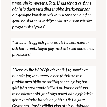
trygg i sin kompetens. Tack Linda för att du finns
där hela tiden med dina snabba återkopplingar,
din gedigna kunskap och kompetens och din fina
genuina sida som verkligen vill att vi som går ditt
program ska lyckas"
" Linda är trygg och generös att ha som mentor
och har funnits tillgänglig med sitt stöd under hela
processen."
" Det blev lite WOW faktiskt när jag upptäckte
hur mkt jag kan utveckla och förbättra min
praktik med hjälp av skriftlig coaching Jag har
gått från bara samtal till att nu kunna erbjuda
mina klienter riktigt härliga paket där jag faktiskt
gör mkt mindre hands-on jobb nu är tidigare.
Grymt bra - jag är väldigt glad att jag utbildade